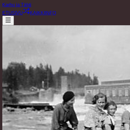
Karhu ja Tähti
ETUSIVU
KAIKKI
INFO