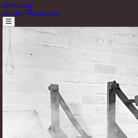
Karhu ja Tähti
ETUSIVU
KAIKKI
INFO