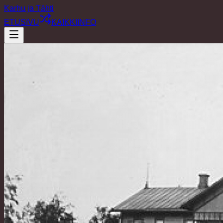
Karhu ja Tähti
ETUSIVU
KAIKKI
INFO