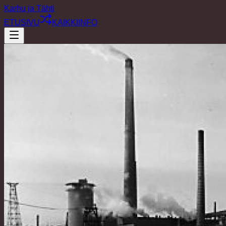
Karhu ja Tähti
ETUSIVU
KAIKKI
INFO