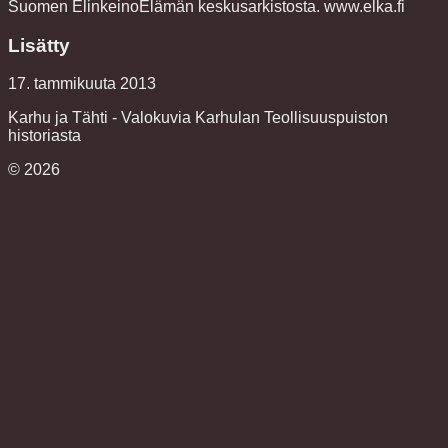
Suomen ElinkeinoElämän keskusarkistosta. www.elka.fi
Lisätty
17. tammikuuta 2013
Karhu ja Tähti - Valokuvia Karhulan Teollisuuspuiston
historiasta
©
2026