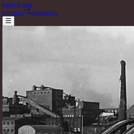
Karhu ja Tähti
ETUSIVU
KAIKKI
INFO