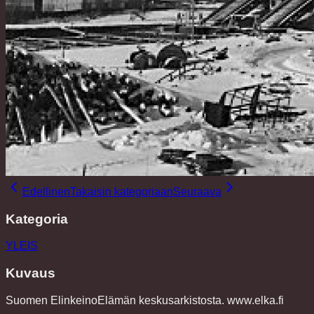
Edellinen
Takaisin kategoriaan
Seuraava
Kategoria
YLEIS
Kuvaus
Suomen ElinkeinoElämän keskusarkistosta. www.elka.fi