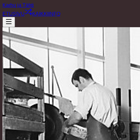
Karhu ja Tähti
ETUSIVU
KAIKKI
INFO