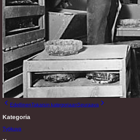
Edellinen
Takaisin kategoriaan
Seuraava
Kategoria
Työkuva