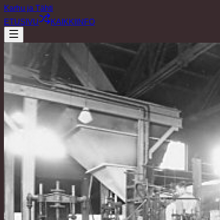
Karhu ja Tähti
ETUSIVU
KAIKKI
INFO