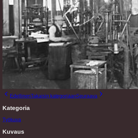
Edellinen
Takaisin kategoriaan
Seuraava
Kategoria
Työkuva
Kuvaus