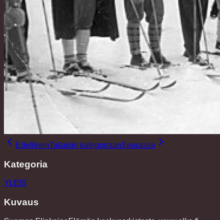
Edellinen
Takaisin kategoriaan
Seuraava
Kategoria
YLEIS
Kuvaus