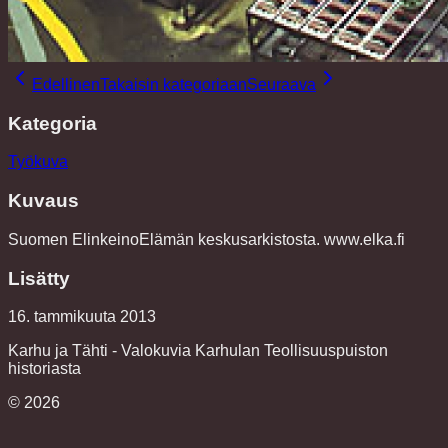
Edellinen
Takaisin kategoriaan
Seuraava
Kategoria
Työkuva
Kuvaus
Suomen ElinkeinoElämän keskusarkistosta. www.elka.fi
Lisätty
16. tammikuuta 2013
Karhu ja Tähti - Valokuvia Karhulan Teollisuuspuiston
historiasta
©
2026