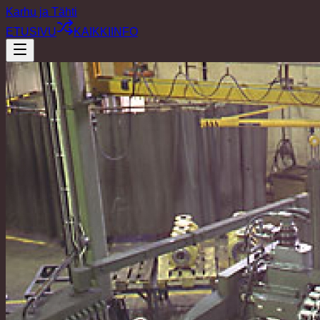
Karhu ja Tähti
ETUSIVU
KAIKKI
INFO