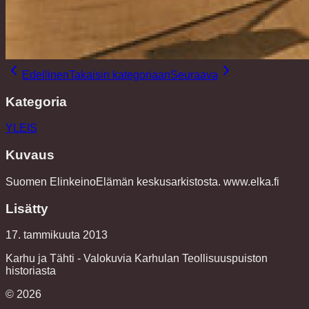
Edellinen
Takaisin kategoriaan
Seuraava
Kategoria
YLEIS
Kuvaus
Suomen ElinkeinoElämän keskusarkistosta. www.elka.fi
Lisätty
17. tammikuuta 2013
Karhu ja Tähti - Valokuvia Karhulan Teollisuuspuiston
historiasta
©
2026