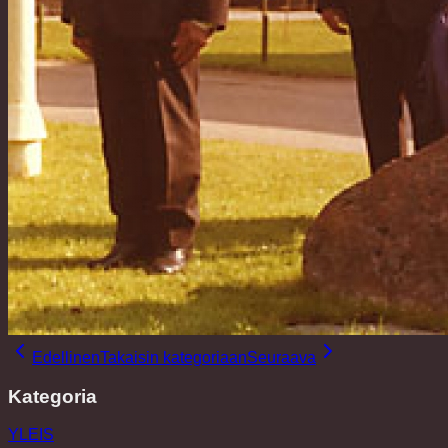
Edellinen
Takaisin kategoriaan
Seuraava
Kategoria
YLEIS