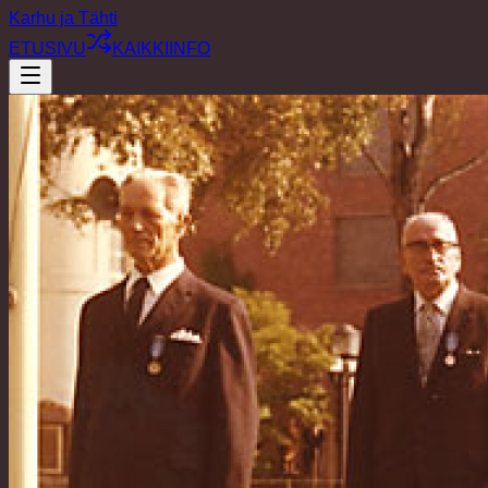
Karhu ja Tähti
ETUSIVU
KAIKKI
INFO