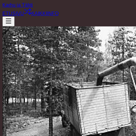
Karhu ja Tähti
ETUSIVU
KAIKKI
INFO