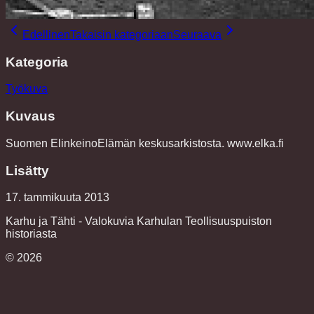
Edellinen
Takaisin kategoriaan
Seuraava
Kategoria
Työkuva
Kuvaus
Suomen ElinkeinoElämän keskusarkistosta. www.elka.fi
Lisätty
17. tammikuuta 2013
Karhu ja Tähti - Valokuvia Karhulan Teollisuuspuiston
historiasta
©
2026