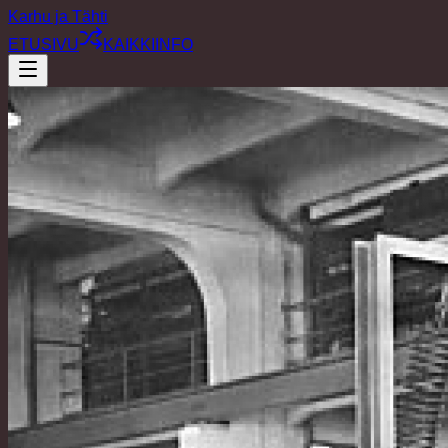
Karhu ja Tähti
ETUSIVU
KAIKKI
INFO