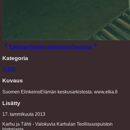
Edellinen
Takaisin kategoriaan
Seuraava
Kategoria
YLEIS
Kuvaus
Suomen ElinkeinoElämän keskusarkistosta. www.elka.fi
Lisätty
17. tammikuuta 2013
Karhu ja Tähti - Valokuvia Karhulan Teollisuuspuiston
historiasta