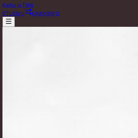
Karhu ja Tähti
ETUSIVU
KAIKKI
INFO