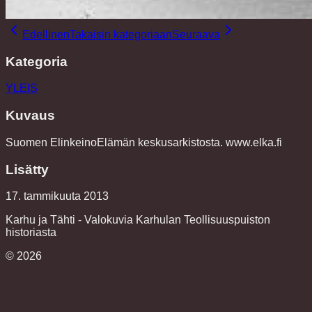
Edellinen
Takaisin kategoriaan
Seuraava
Kategoria
YLEIS
Kuvaus
Suomen ElinkeinoElämän keskusarkistosta. www.elka.fi
Lisätty
17. tammikuuta 2013
Karhu ja Tähti - Valokuvia Karhulan Teollisuuspuiston
historiasta
©
2026