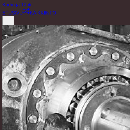
Karhu ja Tähti
ETUSIVU
KAIKKI
INFO