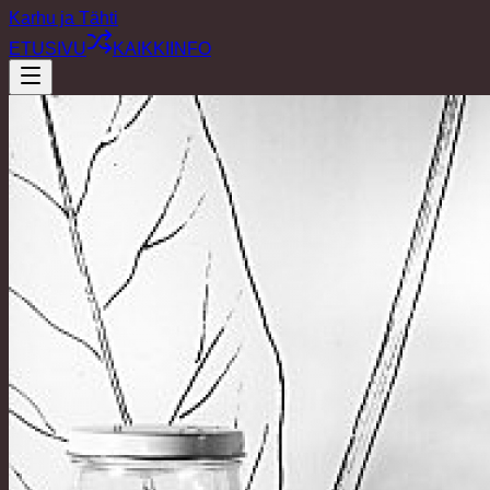
Karhu ja Tähti
ETUSIVU
KAIKKI
INFO