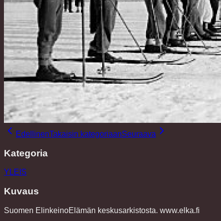
Edellinen
Takaisin kategoriaan
Seuraava
Kategoria
YLEIS
Kuvaus
Suomen ElinkeinoElämän keskusarkistosta. www.elka.fi