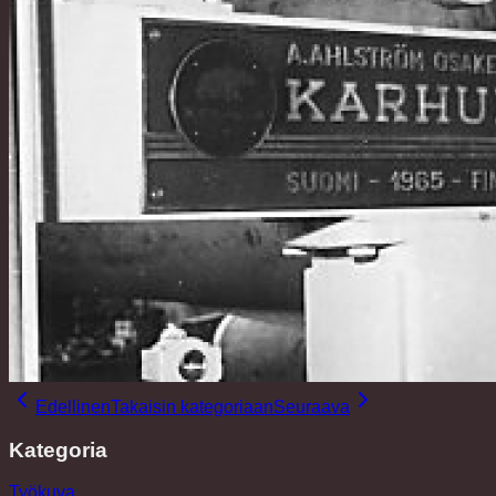
Edellinen
Takaisin kategoriaan
Seuraava
Kategoria
Työkuva