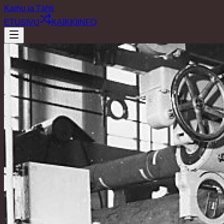
Karhu ja Tähti
ETUSIVU
KAIKKI
INFO