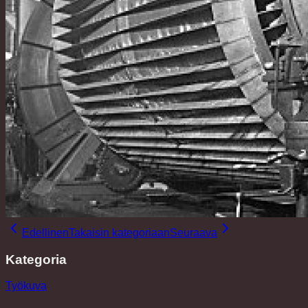
Edellinen
Takaisin kategoriaan
Seuraava
Kategoria
Työkuva