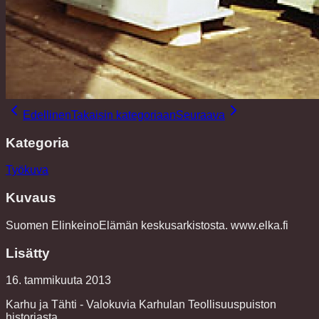
Edellinen
Takaisin kategoriaan
Seuraava
Kategoria
Työkuva
Kuvaus
Suomen ElinkeinoElämän keskusarkistosta. www.elka.fi
Lisätty
16. tammikuuta 2013
Karhu ja Tähti - Valokuvia Karhulan Teollisuuspuiston
historiasta