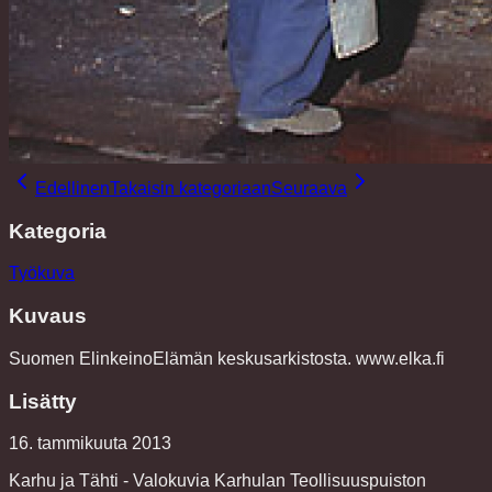
Edellinen
Takaisin kategoriaan
Seuraava
Kategoria
Työkuva
Kuvaus
Suomen ElinkeinoElämän keskusarkistosta. www.elka.fi
Lisätty
16. tammikuuta 2013
Karhu ja Tähti - Valokuvia Karhulan Teollisuuspuiston