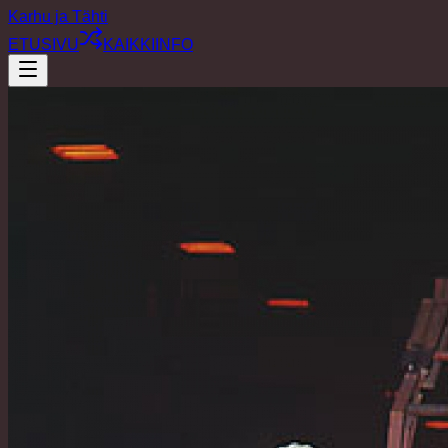
Karhu ja Tähti
ETUSIVU
KAIKKI
INFO