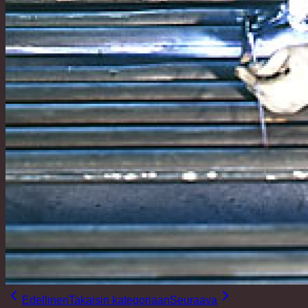
Edellinen
Takaisin kategoriaan
Seuraava