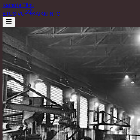
Karhu ja Tähti
ETUSIVU
KAIKKI
INFO