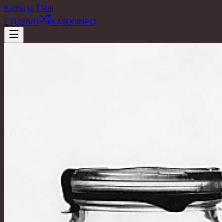
Karhu ja Tähti
ETUSIVU
KAIKKI
INFO