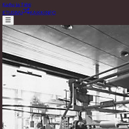
Karhu ja Tähti
ETUSIVU
KAIKKI
INFO