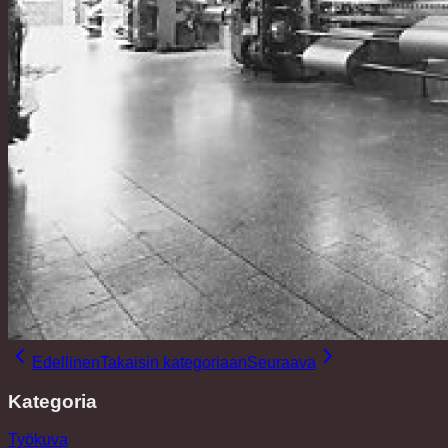
Edellinen
Takaisin kategoriaan
Seuraava
Kategoria
Työkuva