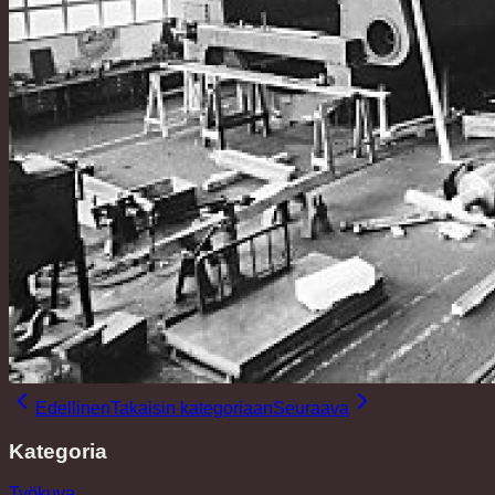
Edellinen
Takaisin kategoriaan
Seuraava
Kategoria
Työkuva