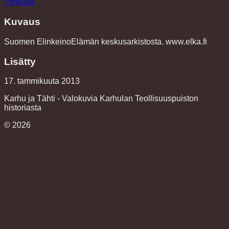
Työkuva
Kuvaus
Suomen ElinkeinoElämän keskusarkistosta. www.elka.fi
Lisätty
17. tammikuuta 2013
Karhu ja Tähti - Valokuvia Karhulan Teollisuuspuiston
historiasta
©
2026