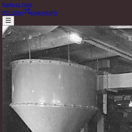
Karhu ja Tähti
ETUSIVU
KAIKKI
INFO