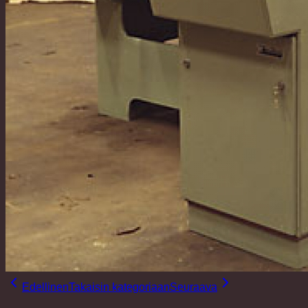
Edellinen
Takaisin kategoriaan
Seuraava