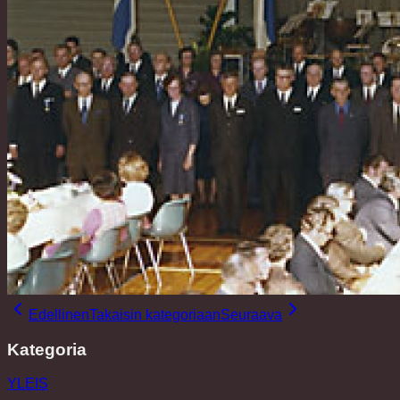
Edellinen
Takaisin kategoriaan
Seuraava
Kategoria
YLEIS