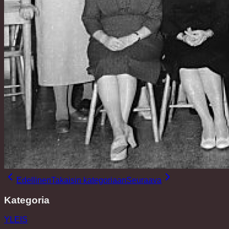
Edellinen
Takaisin kategoriaan
Seuraava
Kategoria
YLEIS