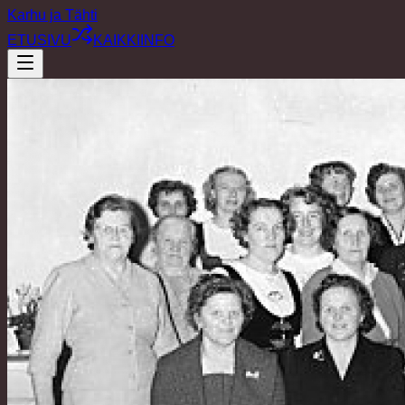
Karhu ja Tähti
ETUSIVU
KAIKKI
INFO