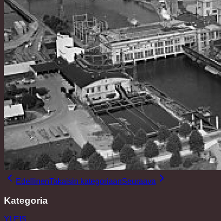
Edellinen
Takaisin kategoriaan
Seuraava
Kategoria
YLEIS