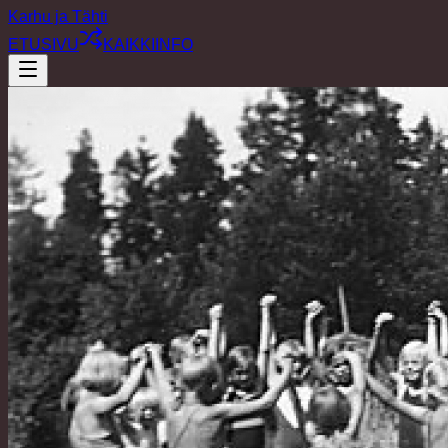
Karhu ja Tähti
ETUSIVU
KAIKKI
INFO