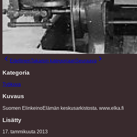
Edellinen
Takaisin kategoriaan
Seuraava
Kategoria
Työkuva
Kuvaus
Suomen ElinkeinoElämän keskusarkistosta. www.elka.fi
Lisätty
17. tammikuuta 2013