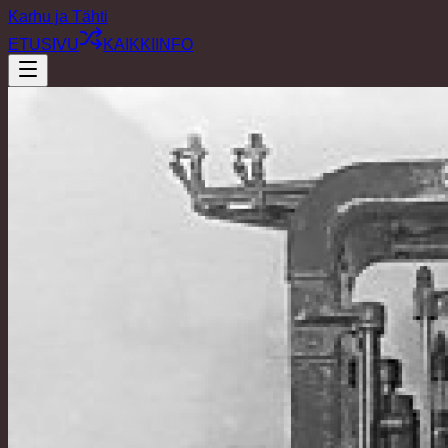
Karhu ja Tähti
ETUSIVU
KAIKKI
INFO