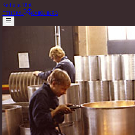
Karhu ja Tähti
ETUSIVU
KAIKKI
INFO