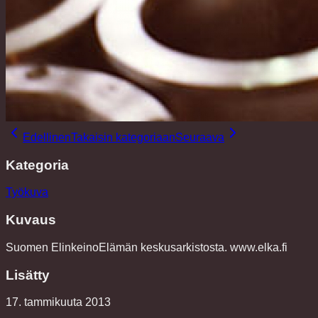
Edellinen
Takaisin kategoriaan
Seuraava
Kategoria
Työkuva
Kuvaus
Suomen ElinkeinoElämän keskusarkistosta. www.elka.fi
Lisätty
17. tammikuuta 2013