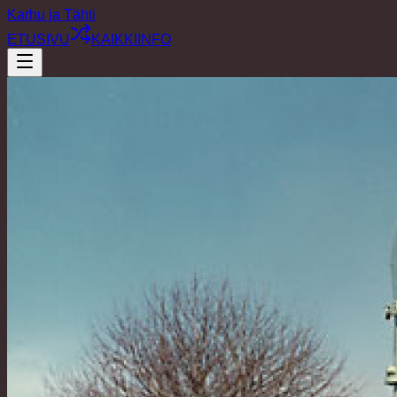
Karhu ja Tähti
ETUSIVU
KAIKKI
INFO