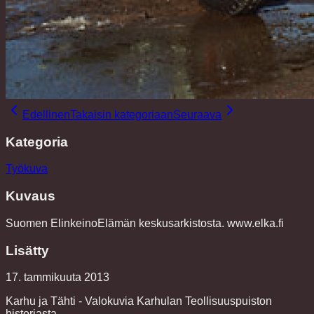
Edellinen
Takaisin kategoriaan
Seuraava
Kategoria
Työkuva
Kuvaus
Suomen ElinkeinoElämän keskusarkistosta. www.elka.fi
Lisätty
17. tammikuuta 2013
Karhu ja Tähti - Valokuvia Karhulan Teollisuuspuiston
historiasta