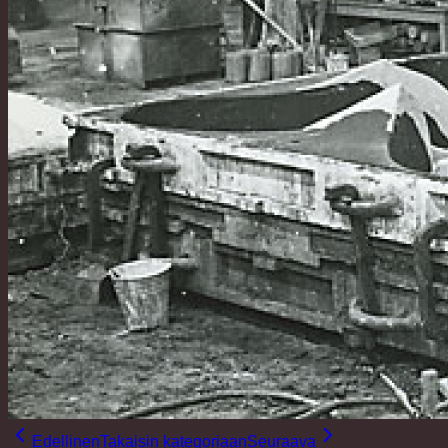
Edellinen
Takaisin kategoriaan
Seuraava