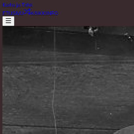
Karhu ja Tähti
ETUSIVU
KAIKKI
INFO