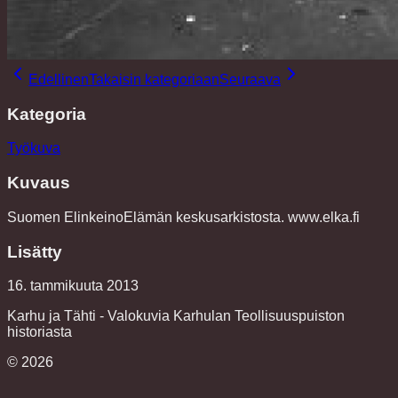
Edellinen
Takaisin kategoriaan
Seuraava
Kategoria
Työkuva
Kuvaus
Suomen ElinkeinoElämän keskusarkistosta. www.elka.fi
Lisätty
16. tammikuuta 2013
Karhu ja Tähti - Valokuvia Karhulan Teollisuuspuiston
historiasta
©
2026