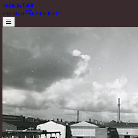
Karhu ja Tähti
ETUSIVU
KAIKKI
INFO