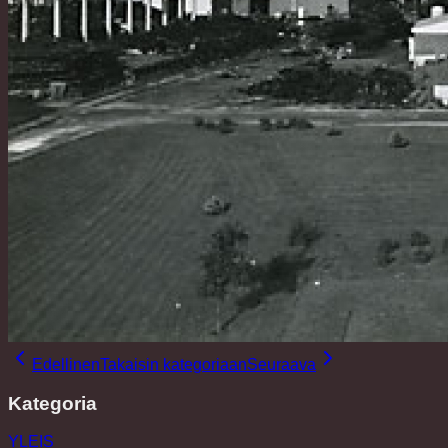
Edellinen
Takaisin kategoriaan
Seuraava
Kategoria
YLEIS