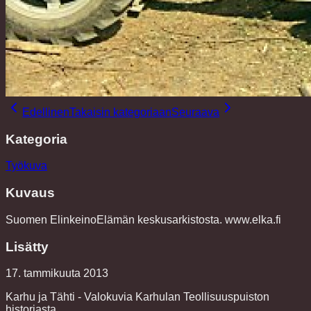
Edellinen
Takaisin kategoriaan
Seuraava
Kategoria
Työkuva
Kuvaus
Suomen ElinkeinoElämän keskusarkistosta. www.elka.fi
Lisätty
17. tammikuuta 2013
Karhu ja Tähti - Valokuvia Karhulan Teollisuuspuiston
historiasta