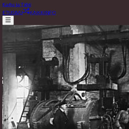
Karhu ja Tähti
ETUSIVU
KAIKKI
INFO