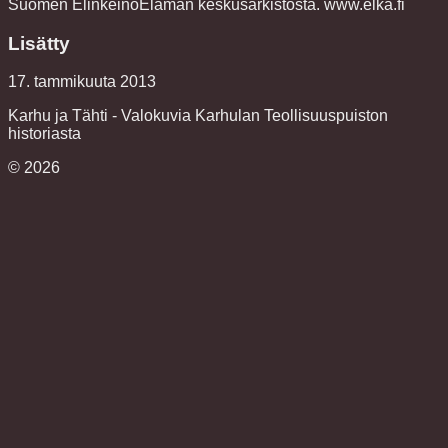
Suomen ElinkeinoElämän keskusarkistosta. www.elka.fi
Lisätty
17. tammikuuta 2013
Karhu ja Tähti - Valokuvia Karhulan Teollisuuspuiston
historiasta
©
2026