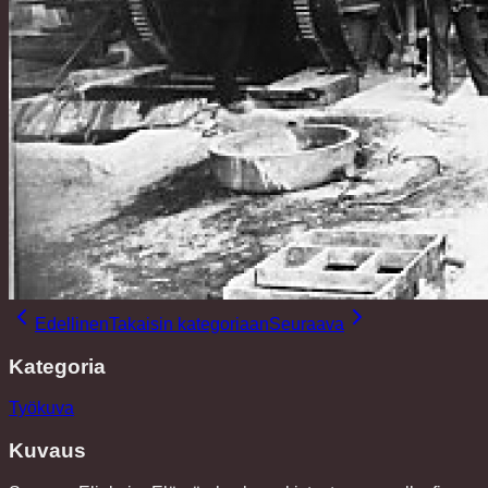
Edellinen
Takaisin kategoriaan
Seuraava
Kategoria
Työkuva
Kuvaus