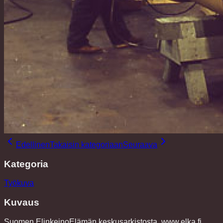
Edellinen
Takaisin kategoriaan
Seuraava
Kategoria
Työkuva
Kuvaus
Suomen ElinkeinoElämän keskusarkistosta. www.elka.fi