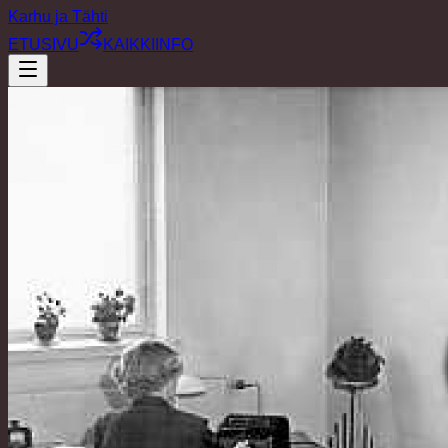
Karhu ja Tähti
ETUSIVU
KAIKKI
INFO