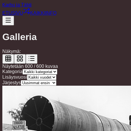
Karhu ja Tähti
ETUSIVU
KAIKKI
INFO
Galleria
Näkymä:
Näytetään
600
/
600
kuvaa
Kategoria
Lisäysvuosi
Järjestys