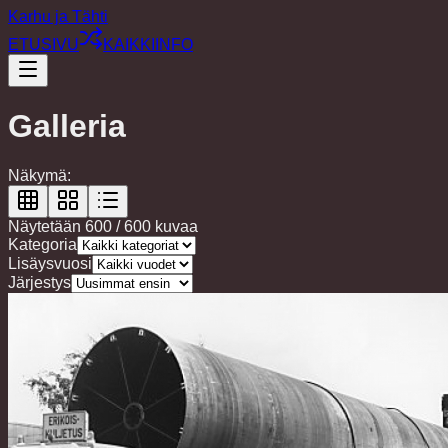
Karhu ja Tähti
ETUSIVU
KAIKKI
INFO
Galleria
Näkymä:
Näytetään
600
/
600
kuvaa
Kategoria
Lisäysvuosi
Järjestys